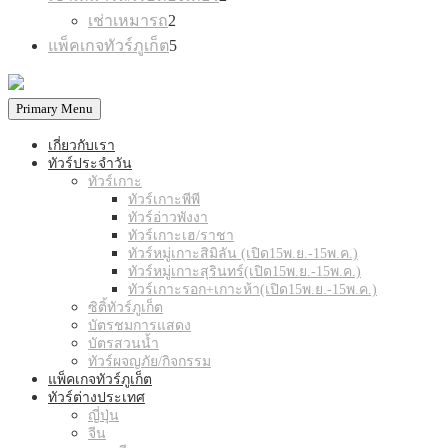
products
2
เช่าเหมารถ
2
products
5
แพ็คเกจทัวร์ภูเก็ต
5
products
Primary Menu
เกี่ยวกับเรา
ทัวร์ประจำวัน
ทัวร์เกาะ
ทัวร์เกาะพีพี
ทัวร์อ่าวพังงา
ทัวร์เกาะเฮ/ราชา
ทัวร์หมู่เกาะสิมิลัน (เปิด15พ.ย.-15พ.ค.)
ทัวร์หมู่เกาะสุรินทร์(เปิด15พ.ย.-15พ.ค.)
ทัวร์เกาะรอก+เกาะห้า(เปิด15พ.ย.-15พ.ค.)
ซิติ้ทัวร์ภูเก็ต
บัตรชมการแสดง
บัตรสวนน้ำ
ทัวร์ผจญภัย/กิจกรรม
แพ็คเกจทัวร์ภูเก็ต
ทัวร์ต่างประเทศ
ญี่ปุ่น
จีน