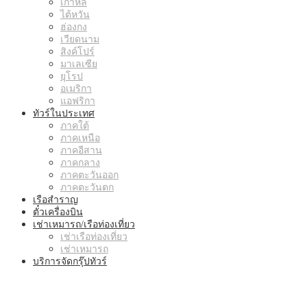
เกาหลี
ไต้หวัน
ฮ่องกง
เวียดนาม
สิงค์โปร์
มาเลเซีย
ยุโรป
อเมริกา
แอฟริกา
ทัวร์ในประเทศ
ภาคใต้
ภาคเหนือ
ภาคอีสาน
ภาคกลาง
ภาคตะวันออก
ภาคตะวันตก
เรือสำราญ
ตั๋วเครื่องบิน
เช่าเหมารถ/เรือท่องเที่ยว
เช่าเรือท่องเที่ยว
เช่าเหมารถ
บริการจัดกรุ๊ปทัวร์