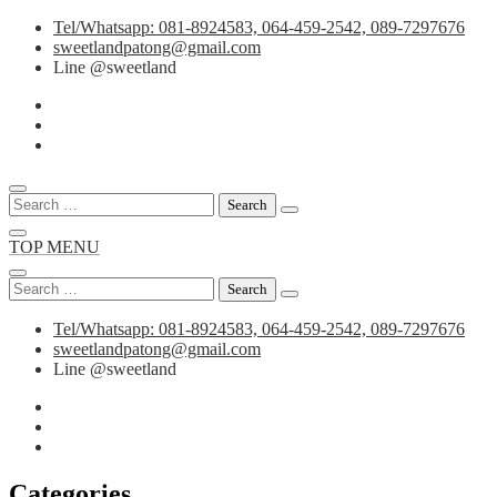
Skip
Tel/Whatsapp: 081-8924583, 064-459-2542, 089-7297676
to
sweetlandpatong@gmail.com
content
Line @sweetland
Search
for:
TOP MENU
Search
for:
Tel/Whatsapp: 081-8924583, 064-459-2542, 089-7297676
sweetlandpatong@gmail.com
Line @sweetland
Categories