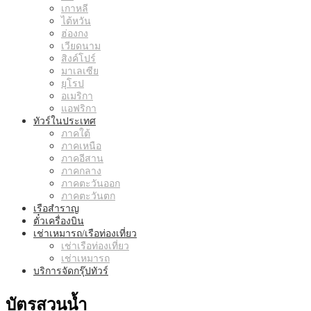
เกาหลี
ไต้หวัน
ฮ่องกง
เวียดนาม
สิงค์โปร์
มาเลเซีย
ยุโรป
อเมริกา
แอฟริกา
ทัวร์ในประเทศ
ภาคใต้
ภาคเหนือ
ภาคอีสาน
ภาคกลาง
ภาคตะวันออก
ภาคตะวันตก
เรือสำราญ
ตั๋วเครื่องบิน
เช่าเหมารถ/เรือท่องเที่ยว
เช่าเรือท่องเที่ยว
เช่าเหมารถ
บริการจัดกรุ๊ปทัวร์
บัตรสวนน้ำ