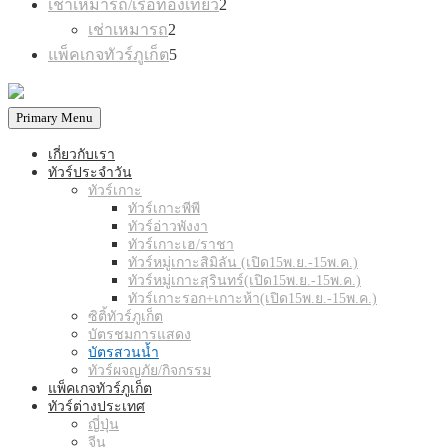
เช่าเหมารถ/เรือท่องเที่ยว
2
products
2
เช่าเหมารถ
2
products
5
แพ็คเกจทัวร์ภูเก็ต
5
products
Primary Menu
เกี่ยวกับเรา
ทัวร์ประจำวัน
ทัวร์เกาะ
ทัวร์เกาะพีพี
ทัวร์อ่าวพังงา
ทัวร์เกาะเฮ/ราชา
ทัวร์หมู่เกาะสิมิลัน (เปิด15พ.ย.-15พ.ค.)
ทัวร์หมู่เกาะสุรินทร์(เปิด15พ.ย.-15พ.ค.)
ทัวร์เกาะรอก+เกาะห้า(เปิด15พ.ย.-15พ.ค.)
ซิติ้ทัวร์ภูเก็ต
บัตรชมการแสดง
บัตรสวนน้ำ
ทัวร์ผจญภัย/กิจกรรม
แพ็คเกจทัวร์ภูเก็ต
ทัวร์ต่างประเทศ
ญี่ปุ่น
จีน