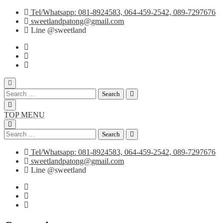
Skip
Tel/Whatsapp: 081-8924583, 064-459-2542, 089-7297676
to
sweetlandpatong@gmail.com
content
Line @sweetland
Search
for:
TOP MENU
Search
for:
Tel/Whatsapp: 081-8924583, 064-459-2542, 089-7297676
sweetlandpatong@gmail.com
Line @sweetland