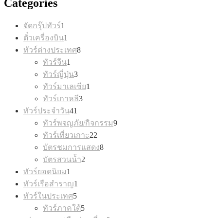
Categories
1
จัดกรุ๊ปทัวร์
1
product
1
ตั๋วเครื่องบิน
1
product
8
ทัวร์ต่างประเทศ
8
products
1
ทัวร์จีน
1
product
3
ทัวร์ญี่ปุ่น
3
products
1
ทัวร์มาเลเซีย
1
product
3
ทัวร์เกาหลี
3
products
41
ทัวร์ประจำวัน
41
products
9
ทัวร์พจญภัย/กิจกรรม
9
products
22
ทัวร์เที่ยวเกาะ
22
products
8
บัตรชมการแสดง
8
products
2
บัตรสวนน้ำ
2
products
1
ทัวร์ยอดนิยม
1
product
1
ทัวร์เรือสำราญ
1
product
5
ทัวร์ในประเทศ
5
products
5
ทัวร์ภาคใต้
5
products
2