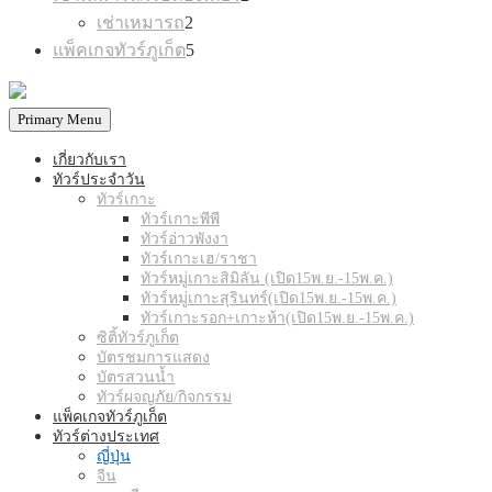
products
2
เช่าเหมารถ
2
products
5
แพ็คเกจทัวร์ภูเก็ต
5
products
Primary Menu
เกี่ยวกับเรา
ทัวร์ประจำวัน
ทัวร์เกาะ
ทัวร์เกาะพีพี
ทัวร์อ่าวพังงา
ทัวร์เกาะเฮ/ราชา
ทัวร์หมู่เกาะสิมิลัน (เปิด15พ.ย.-15พ.ค.)
ทัวร์หมู่เกาะสุรินทร์(เปิด15พ.ย.-15พ.ค.)
ทัวร์เกาะรอก+เกาะห้า(เปิด15พ.ย.-15พ.ค.)
ซิติ้ทัวร์ภูเก็ต
บัตรชมการแสดง
บัตรสวนน้ำ
ทัวร์ผจญภัย/กิจกรรม
แพ็คเกจทัวร์ภูเก็ต
ทัวร์ต่างประเทศ
ญี่ปุ่น
จีน