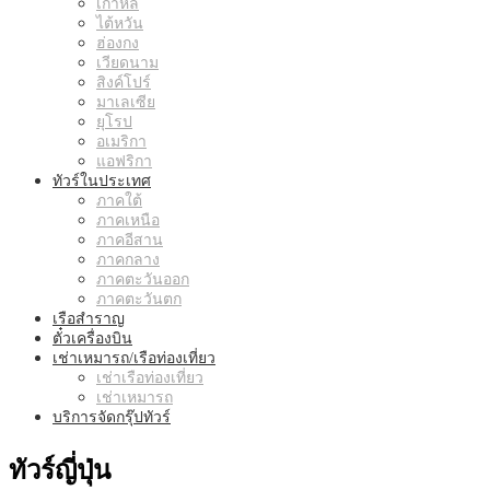
เกาหลี
ไต้หวัน
ฮ่องกง
เวียดนาม
สิงค์โปร์
มาเลเซีย
ยุโรป
อเมริกา
แอฟริกา
ทัวร์ในประเทศ
ภาคใต้
ภาคเหนือ
ภาคอีสาน
ภาคกลาง
ภาคตะวันออก
ภาคตะวันตก
เรือสำราญ
ตั๋วเครื่องบิน
เช่าเหมารถ/เรือท่องเที่ยว
เช่าเรือท่องเที่ยว
เช่าเหมารถ
บริการจัดกรุ๊ปทัวร์
ทัวร์ญี่ปุ่น