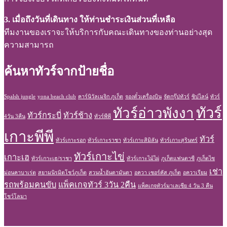
3. เมื่อถึงวันที่เดินทาง ให้ท่านชำระเงินส่วนที่เหลือ
ทีมงานของเราจะให้บริการกับคณะเดินทางของท่านอย่างสุด
ความสามารถ
ค้นหาทัวร์จากป้ายชื่อ
Spalsh jungle
yona beach club
คาร์นิวัลเมจิก ภูเก็ต
จองตั๋วเครื่องบิน
จัดกรุ๊ปทัวร์
ซิปไลน์
ทัวร์
ทัวร์
ทัวร์อ่าวพังงา
ทัวร์กระบี่
ทัวร์ช้าง
4วัน 3คืน
ทัวร์พีพี
เกาะพีพี
ทัวร์
ทัวร์เกาะรอก
ทัวร์เกาะราชา
ทัวร์เกาะสิมิลัน
ทัวร์เกาะสุรินทร์
ทัวร์เกาะไข่
เกาะเฮ
ทัวร์เกาะเฮ/ราชา
ทัวร์เกาะไม้ไผ่
ภูเก็ตแฟนตาซี
ภูเก็ตไซ
เช่า
ม่อนคาบาเร่ต
สยามนิรมิตโชว์ภูเก็ต
สวนน้ำอันดามันดา
อควา เซอร์คัส ภูเก็ต
อควาเรียม
รถพร้อมคนขับ
แพ็คเกจทัวร์ 3วัน 2คืน
แพ็คเกจทัวร์มาเลเซีย 4 วัน 3 คืน
โชว์โลมา