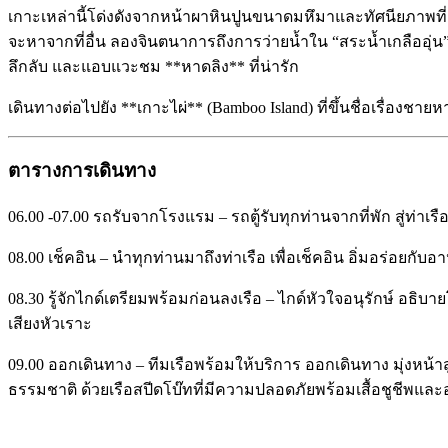
เกาะเหล่านี้โด่งดังจากหน้าผาหินปูนขนาดมหึมาและทัศนียภาพท
จะหาจากที่อื่น ลองจินตนาการถึงการว่ายน้ำใน “สระน้ำเกลืออุ่น” ที่
ลึกลับ และแอบแวะชม **หาดลิง** ที่น่ารัก
เดินทางต่อไปยัง **เกาะไผ่** (Bamboo Island) ที่ขึ้นชื่อเรื่อง
ตารางการเดินทาง
06.00 -07.00
รถรับจากโรงแรม – รถตู้รับทุกท่านจากที่พัก สู่ท่าเร
08.00
เช็คอิน – นำทุกท่านมาถึงท่าเรือ เพื่อเช็คอิน อิ่มอร่อยกั
08.30
รู้จักไกด์เตรียมพร้อมก่อนลงเรือ – ไกด์หัวใจอนุรักษ์ อธิ
เสียงหัวเราะ
09.00
ออกเดินทาง – ทีมเรือพร้อมให้บริการ ออกเดินทาง มุ่งหน
ธรรมชาติ ด้วยเรือสปีดโบ๊ทที่มีความปลอดภัยพร้อมเสื้อชูชีพแล