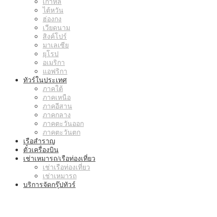
เกาหลี
ไต้หวัน
ฮ่องกง
เวียดนาม
สิงค์โปร์
มาเลเซีย
ยุโรป
อเมริกา
แอฟริกา
ทัวร์ในประเทศ
ภาคใต้
ภาคเหนือ
ภาคอีสาน
ภาคกลาง
ภาคตะวันออก
ภาคตะวันตก
เรือสำราญ
ตั๋วเครื่องบิน
เช่าเหมารถ/เรือท่องเที่ยว
เช่าเรือท่องเที่ยว
เช่าเหมารถ
บริการจัดกรุ๊ปทัวร์