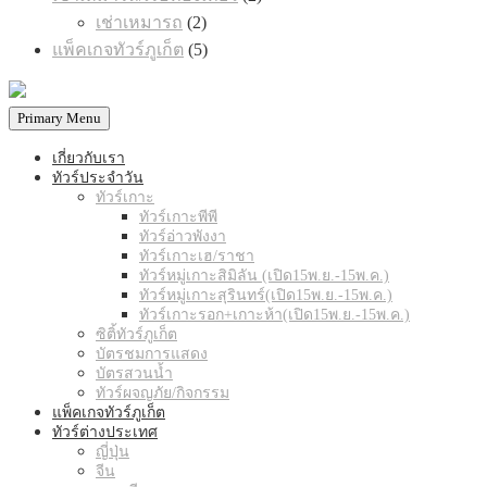
products
2
เช่าเหมารถ
2
products
5
แพ็คเกจทัวร์ภูเก็ต
5
products
Primary Menu
เกี่ยวกับเรา
ทัวร์ประจำวัน
ทัวร์เกาะ
ทัวร์เกาะพีพี
ทัวร์อ่าวพังงา
ทัวร์เกาะเฮ/ราชา
ทัวร์หมู่เกาะสิมิลัน (เปิด15พ.ย.-15พ.ค.)
ทัวร์หมู่เกาะสุรินทร์(เปิด15พ.ย.-15พ.ค.)
ทัวร์เกาะรอก+เกาะห้า(เปิด15พ.ย.-15พ.ค.)
ซิติ้ทัวร์ภูเก็ต
บัตรชมการแสดง
บัตรสวนน้ำ
ทัวร์ผจญภัย/กิจกรรม
แพ็คเกจทัวร์ภูเก็ต
ทัวร์ต่างประเทศ
ญี่ปุ่น
จีน