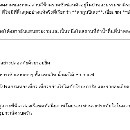
ี่งดงามของทะเลสาบสีฟ้าครามซึ่งซ่อนตัวอยู่ในป่าของธรรมชาติ
ไม่มีที่สิ้นสุดอย่างแท้จริงที่เรียกว่า **ลากูนปิเละ**,
เยี่ยมชม **อ
ชายหาดโค้งยาวอันแสนสวยงาม
และเป็นหนึ่งในสถานที่ดำน้ำตื้นที่น่าหล
ืออย่างปลอดภัยด้วยรอยยิ้ม
บอาหารเช้าแบบเบาๆ ทั้ง แซนวิช น้ำผลไม้ ชา กาแฟ
บายโปรแกรมท่องเที่ยว เที่ยวอย่างไรไม่ขัดใจปะการัง และรายละเอียด
้าสู่เกาะพีพีเล ล่องเรือชมทัศนียภาพโดยรอบ ท่านจะประทับใจในคว
ะอุปกรณ์ครบครัน