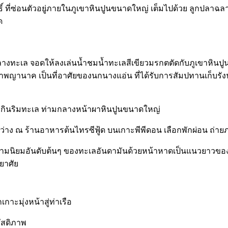
ทธิ์ ที่ซ่อนตัวอยู่ภายในภูเขาหินปูนขนาดใหญ่ เต็มไปด้วย ลูกป
ด
ลางทะเล จอดให้ลงเล่นน้ำชมน้ำทะเลสีเขียวมรกตตัดกับภูเขาหินปูน
ในชื่อ ถ้ำพญานาค เป็นที่อาศัยของนกนางแอ่น ที่ได้รับการสัมปทานเ
หากินริมทะเล ท่ามกลางหน้าผาหินปูนขนาดใหญ่
่าง ณ ร้านอาหารต้นไทรซีฟู้ด บนเกาะพีพีดอน เลือกพักผ่อน ถ
ับความนิยมอันดับต้นๆ ของทะเลอันดามันด้วยหน้าหาดเป็นแนวยาวขอ
ยาศัย
ะมุ่งหน้าสู่ท่าเรือ
วัสดิภาพ