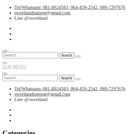
Skip
Tel/Whatsapp: 081-8924583, 064-459-2542, 089-7297676
to
sweetlandpatong@gmail.com
content
Line @sweetland
Search
for:
TOP MENU
Search
for:
Tel/Whatsapp: 081-8924583, 064-459-2542, 089-7297676
sweetlandpatong@gmail.com
Line @sweetland
Categories