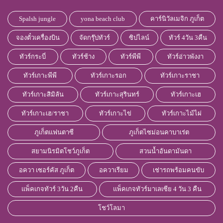
Spalsh jungle
yona beach club
คาร์นิวัลเมจิก ภูเก็ต
จองตั๋วเครื่องบิน
จัดกรุ๊ปทัวร์
ซิปไลน์
ทัวร์ 4วัน 3คืน
ทัวร์กระบี่
ทัวร์ช้าง
ทัวร์พีพี
ทัวร์อ่าวพังงา
ทัวร์เกาะพีพี
ทัวร์เกาะรอก
ทัวร์เกาะราชา
ทัวร์เกาะสิมิลัน
ทัวร์เกาะสุรินทร์
ทัวร์เกาะเฮ
ทัวร์เกาะเฮ/ราชา
ทัวร์เกาะไข่
ทัวร์เกาะไม้ไผ่
ภูเก็ตแฟนตาซี
ภูเก็ตไซม่อนคาบาเร่ต
สยามนิรมิตโชว์ภูเก็ต
สวนน้ำอันดามันดา
อควา เซอร์คัส ภูเก็ต
อควาเรียม
เช่ารถพร้อมคนขับ
แพ็คเกจทัวร์ 3วัน 2คืน
แพ็คเกจทัวร์มาเลเซีย 4 วัน 3 คืน
โชว์โลมา