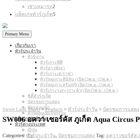
products
2
เช่าเหมารถ
2
products
5
แพ็คเกจทัวร์ภูเก็ต
5
products
Primary Menu
เกี่ยวกับเรา
ทัวร์ประจำวัน
ทัวร์เกาะ
ทัวร์เกาะพีพี
ทัวร์อ่าวพังงา
ทัวร์เกาะเฮ/ราชา
ทัวร์หมู่เกาะสิมิลัน (เปิด15พ.ย.-15พ.ค.)
ทัวร์หมู่เกาะสุรินทร์(เปิด15พ.ย.-15พ.ค.)
ทัวร์เกาะรอก+เกาะห้า(เปิด15พ.ย.-15พ.ค.)
ซิติ้ทัวร์ภูเก็ต
บัตรชมการแสดง
บัตรสวนน้ำ
Sweet Land Travel
>
Products
>
ทัวร์ประจำวัน
>
บัตรชมการแสดง
ทัวร์ผจญภัย/กิจกรรม
SW006 อควา เซอร์คัส ภูเก็ต Aqua Circus 
แพ็คเกจทัวร์ภูเก็ต
ทัวร์ต่างประเทศ
ญี่ปุ่น
Categories:
ทัวร์ประจำวัน
,
บัตรชมการแสดง
Tag:
อควา เซอร์คัส ภ
จีน