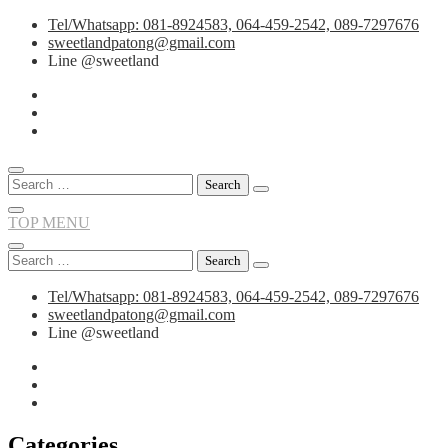
Skip
Tel/Whatsapp: 081-8924583, 064-459-2542, 089-7297676
to
sweetlandpatong@gmail.com
content
Line @sweetland
Search
for:
TOP MENU
Search
for:
Tel/Whatsapp: 081-8924583, 064-459-2542, 089-7297676
sweetlandpatong@gmail.com
Line @sweetland
Categories