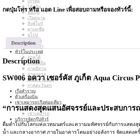
เกาหลี
ไต้หวัน
กดปุ่มโทร หรือ แอด Line เพื่อสอบถามหรือจองทัวร์นี้:
ฮ่องกง
เวียดนาม
สิงค์โปร์
มาเลเซีย
ยุโรป
อเมริกา
Description
แอฟริกา
ทัวร์ในประเทศ
ภาคใต้
Description
ภาคเหนือ
ภาคอีสาน
ภาคกลาง
SW006 อควา เซอร์คัส ภูเก็ต Aqua Circus 
ภาคตะวันออก
ภาคตะวันตก
เรือสำราญ
ตั๋วเครื่องบิน
เช่าเหมารถ/เรือท่องเที่ยว
“การแสดงสุดแสนอัศจรรย์และประสบการณ์อัน
เช่าเรือท่องเที่ยว
เช่าเหมารถ
บริการจัดกรุ๊ปทัวร์
ดื่มด่ำไปกับโลกแห่งเวทมนตร์และความมหัศจรรย์กับการแสดงสุดพ
น้ำ และกลางอากาศ ภายในอาคารโดมอย่างอลังการ จัดแสดงคร