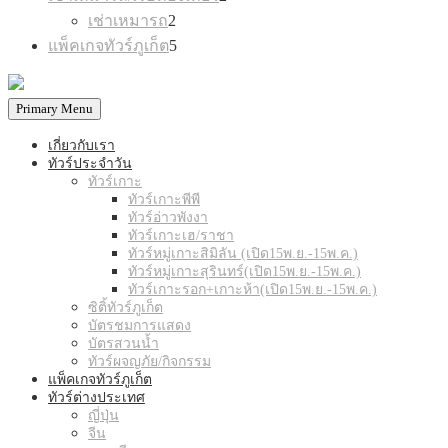
products
2
เช่าเหมารถ
2
products
5
แพ็คเกจทัวร์ภูเก็ต
5
products
Primary Menu
เกี่ยวกับเรา
ทัวร์ประจำวัน
ทัวร์เกาะ
ทัวร์เกาะพีพี
ทัวร์อ่าวพังงา
ทัวร์เกาะเฮ/ราชา
ทัวร์หมู่เกาะสิมิลัน (เปิด15พ.ย.-15พ.ค.)
ทัวร์หมู่เกาะสุรินทร์(เปิด15พ.ย.-15พ.ค.)
ทัวร์เกาะรอก+เกาะห้า(เปิด15พ.ย.-15พ.ค.)
ซิติ้ทัวร์ภูเก็ต
บัตรชมการแสดง
บัตรสวนน้ำ
ทัวร์ผจญภัย/กิจกรรม
แพ็คเกจทัวร์ภูเก็ต
ทัวร์ต่างประเทศ
ญี่ปุ่น
จีน