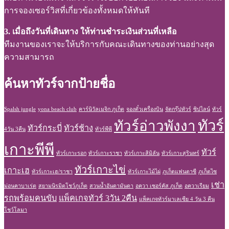
การจองเซอร์วิสที่เกี่ยวข้องทั้งหมดให้ทันที
3. เมื่อถึงวันที่เดินทาง ให้ท่านชำระเงินส่วนที่เหลือ
ทีมงานของเราจะให้บริการกับคณะเดินทางของท่านอย่างสุด
ความสามารถ
ค้นหาทัวร์จากป้ายชื่อ
Spalsh jungle
yona beach club
คาร์นิวัลเมจิก ภูเก็ต
จองตั๋วเครื่องบิน
จัดกรุ๊ปทัวร์
ซิปไลน์
ทัวร์
ทัวร์
ทัวร์อ่าวพังงา
ทัวร์กระบี่
ทัวร์ช้าง
4วัน 3คืน
ทัวร์พีพี
เกาะพีพี
ทัวร์
ทัวร์เกาะรอก
ทัวร์เกาะราชา
ทัวร์เกาะสิมิลัน
ทัวร์เกาะสุรินทร์
ทัวร์เกาะไข่
เกาะเฮ
ทัวร์เกาะเฮ/ราชา
ทัวร์เกาะไม้ไผ่
ภูเก็ตแฟนตาซี
ภูเก็ตไซ
เช่า
ม่อนคาบาเร่ต
สยามนิรมิตโชว์ภูเก็ต
สวนน้ำอันดามันดา
อควา เซอร์คัส ภูเก็ต
อควาเรียม
รถพร้อมคนขับ
แพ็คเกจทัวร์ 3วัน 2คืน
แพ็คเกจทัวร์มาเลเซีย 4 วัน 3 คืน
โชว์โลมา