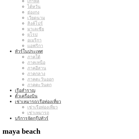
เกาหลี
ไต้หวัน
ฮ่องกง
เวียดนาม
สิงค์โปร์
มาเลเซีย
ยุโรป
อเมริกา
แอฟริกา
ทัวร์ในประเทศ
ภาคใต้
ภาคเหนือ
ภาคอีสาน
ภาคกลาง
ภาคตะวันออก
ภาคตะวันตก
เรือสำราญ
ตั๋วเครื่องบิน
เช่าเหมารถ/เรือท่องเที่ยว
เช่าเรือท่องเที่ยว
เช่าเหมารถ
บริการจัดกรุ๊ปทัวร์
maya beach