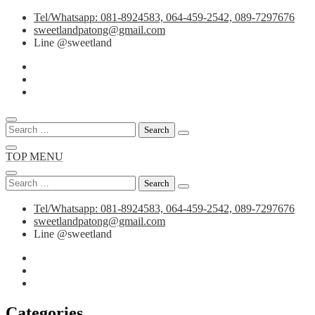
Skip
Tel/Whatsapp: 081-8924583, 064-459-2542, 089-7297676
to
sweetlandpatong@gmail.com
content
Line @sweetland
Search
for:
TOP MENU
Search
for:
Tel/Whatsapp: 081-8924583, 064-459-2542, 089-7297676
sweetlandpatong@gmail.com
Line @sweetland
Categories