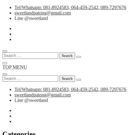
Skip
Tel/Whatsapp: 081-8924583, 064-459-2542, 089-7297676
to
sweetlandpatong@gmail.com
content
Line @sweetland
Search
for:
TOP MENU
Search
for:
Tel/Whatsapp: 081-8924583, 064-459-2542, 089-7297676
sweetlandpatong@gmail.com
Line @sweetland
Categories