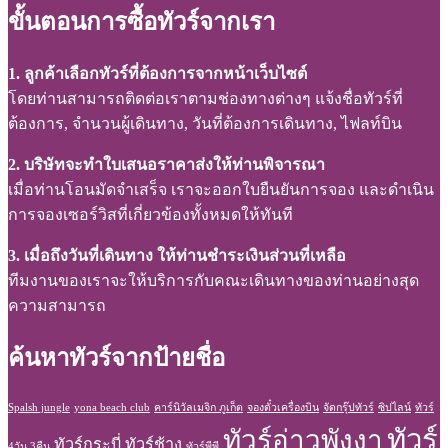
ขั้นตอนการซื้อทัวร์จากเรา
1. ลูกค้าเลือกทัวร์ที่ต้องการจากหน้าเว็บไซต์
โดยท่านสามารถติดต่อเราตามช่องทางต่างๆ แจ้งชื่อทัวร์ที่
ต้องการ, จำนวนผู้เดินทาง, วันที่ต้องการเดินทาง, ไฟลท์บิน
2. บริษัทจะทำใบเสนอราคาส่งให้ท่านพิจารณา
เมื่อท่านโอนมัดจำเสร็จ เราจะออกใบยืนยันการจอง และดำเนิน
การจองเซอร์วิสที่เกี่ยวข้องทั้งหมดให้ทันที
3. เมื่อถึงวันที่เดินทาง ให้ท่านชำระเงินส่วนที่เหลือ
ทีมงานของเราจะให้บริการกับคณะเดินทางของท่านอย่างสุด
ความสามารถ
ค้นหาทัวร์จากป้ายชื่อ
Spalsh jungle
yona beach club
คาร์นิวัลเมจิก ภูเก็ต
จองตั๋วเครื่องบิน
จัดกรุ๊ปทัวร์
ซิปไลน์
ทัวร์
ทัวร์
ทัวร์อ่าวพังงา
ทัวร์กระบี่
ทัวร์ช้าง
4วัน 3คืน
ทัวร์พีพี