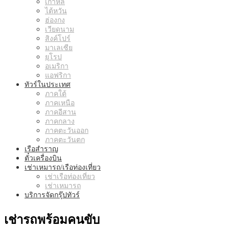
เกาหลี
ไต้หวัน
ฮ่องกง
เวียดนาม
สิงค์โปร์
มาเลเซีย
ยุโรป
อเมริกา
แอฟริกา
ทัวร์ในประเทศ
ภาคใต้
ภาคเหนือ
ภาคอีสาน
ภาคกลาง
ภาคตะวันออก
ภาคตะวันตก
เรือสำราญ
ตั๋วเครื่องบิน
เช่าเหมารถ/เรือท่องเที่ยว
เช่าเรือท่องเที่ยว
เช่าเหมารถ
บริการจัดกรุ๊ปทัวร์
เช่ารถพร้อมคนขับ