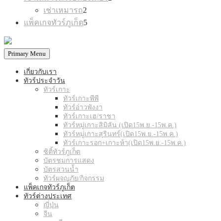
products
2
เช่าเหมารถ
2
products
5
แพ็คเกจทัวร์ภูเก็ต
5
products
Primary Menu
เกี่ยวกับเรา
ทัวร์ประจำวัน
ทัวร์เกาะ
ทัวร์เกาะพีพี
ทัวร์อ่าวพังงา
ทัวร์เกาะเฮ/ราชา
ทัวร์หมู่เกาะสิมิลัน (เปิด15พ.ย.-15พ.ค.)
ทัวร์หมู่เกาะสุรินทร์(เปิด15พ.ย.-15พ.ค.)
ทัวร์เกาะรอก+เกาะห้า(เปิด15พ.ย.-15พ.ค.)
ซิติ้ทัวร์ภูเก็ต
บัตรชมการแสดง
บัตรสวนน้ำ
ทัวร์ผจญภัย/กิจกรรม
แพ็คเกจทัวร์ภูเก็ต
ทัวร์ต่างประเทศ
ญี่ปุ่น
จีน