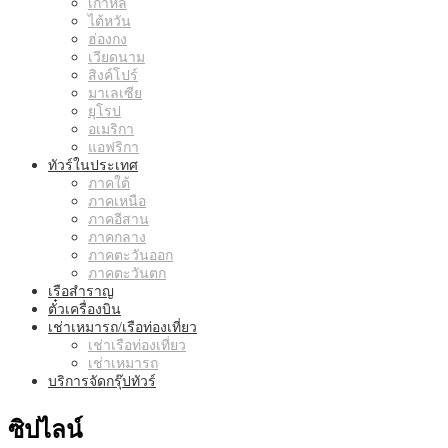
เกาหลี
ไต้หวัน
ฮ่องกง
เวียดนาม
สิงค์โปร์
มาเลเซีย
ยุโรป
อเมริกา
แอฟริกา
ทัวร์ในประเทศ
ภาคใต้
ภาคเหนือ
ภาคอีสาน
ภาคกลาง
ภาคตะวันออก
ภาคตะวันตก
เรือสำราญ
ตั๋วเครื่องบิน
เช่าเหมารถ/เรือท่องเที่ยว
เช่าเรือท่องเที่ยว
เช่าเหมารถ
บริการจัดกรุ๊ปทัวร์
ซิปไลน์