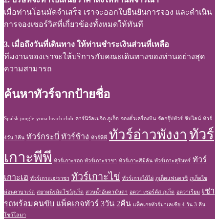
เมื่อท่านโอนมัดจำเสร็จ เราจะออกใบยืนยันการจอง และดำเนิน
การจองเซอร์วิสที่เกี่ยวข้องทั้งหมดให้ทันที
3. เมื่อถึงวันที่เดินทาง ให้ท่านชำระเงินส่วนที่เหลือ
ทีมงานของเราจะให้บริการกับคณะเดินทางของท่านอย่างสุด
ความสามารถ
ค้นหาทัวร์จากป้ายชื่อ
Spalsh jungle
yona beach club
คาร์นิวัลเมจิก ภูเก็ต
จองตั๋วเครื่องบิน
จัดกรุ๊ปทัวร์
ซิปไลน์
ทัวร์
ทัวร์
ทัวร์อ่าวพังงา
ทัวร์กระบี่
ทัวร์ช้าง
4วัน 3คืน
ทัวร์พีพี
เกาะพีพี
ทัวร์
ทัวร์เกาะรอก
ทัวร์เกาะราชา
ทัวร์เกาะสิมิลัน
ทัวร์เกาะสุรินทร์
ทัวร์เกาะไข่
เกาะเฮ
ทัวร์เกาะเฮ/ราชา
ทัวร์เกาะไม้ไผ่
ภูเก็ตแฟนตาซี
ภูเก็ตไซ
เช่า
ม่อนคาบาเร่ต
สยามนิรมิตโชว์ภูเก็ต
สวนน้ำอันดามันดา
อควา เซอร์คัส ภูเก็ต
อควาเรียม
รถพร้อมคนขับ
แพ็คเกจทัวร์ 3วัน 2คืน
แพ็คเกจทัวร์มาเลเซีย 4 วัน 3 คืน
โชว์โลมา