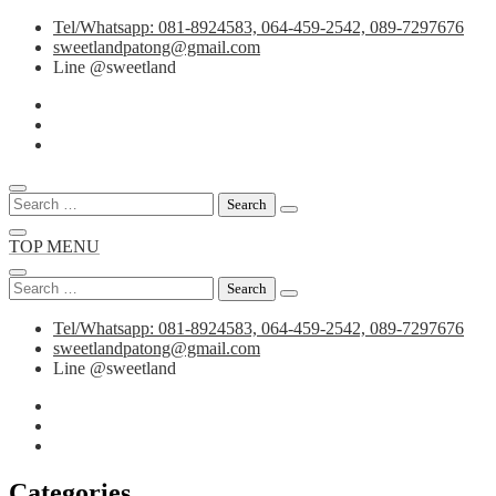
Skip
Tel/Whatsapp: 081-8924583, 064-459-2542, 089-7297676
to
sweetlandpatong@gmail.com
content
Line @sweetland
Search
for:
TOP MENU
Search
for:
Tel/Whatsapp: 081-8924583, 064-459-2542, 089-7297676
sweetlandpatong@gmail.com
Line @sweetland
Categories