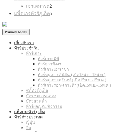
products
2
เช่าเหมารถ
2
products
5
แพ็คเกจทัวร์ภูเก็ต
5
products
Primary Menu
เกี่ยวกับเรา
ทัวร์ประจำวัน
ทัวร์เกาะ
ทัวร์เกาะพีพี
ทัวร์อ่าวพังงา
ทัวร์เกาะเฮ/ราชา
ทัวร์หมู่เกาะสิมิลัน (เปิด15พ.ย.-15พ.ค.)
ทัวร์หมู่เกาะสุรินทร์(เปิด15พ.ย.-15พ.ค.)
ทัวร์เกาะรอก+เกาะห้า(เปิด15พ.ย.-15พ.ค.)
ซิติ้ทัวร์ภูเก็ต
บัตรชมการแสดง
บัตรสวนน้ำ
ทัวร์ผจญภัย/กิจกรรม
แพ็คเกจทัวร์ภูเก็ต
ทัวร์ต่างประเทศ
ญี่ปุ่น
จีน