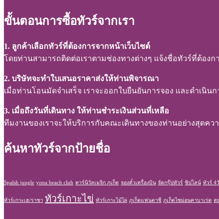
ขั้นตอนการซื้อทัวร์จากเรา
1. ลูกค้าเลือกทัวร์ที่ต้องการจากหน้าเว็บไซต์
โดยท่านสามารถติดต่อเราตามช่องทางต่างๆ แจ้งชื่อทัวร์ที่ต้องการ
2. บริษัทจะทำใบเสนอราคาส่งให้ท่านพิจารณา
เมื่อท่านโอนมัดจำเสร็จ เราจะออกใบยืนยันการจอง และดำเนินการจอ
3. เมื่อถึงวันที่เดินทาง ให้ท่านชำระเงินส่วนที่เหลือ
ทีมงานของเราจะให้บริการกับคณะเดินทางของท่านอย่างสุดค
ค้นหาทัวร์จากป้ายชื่อ
Spalsh jungle
yona beach club
คาร์นิวัลเมจิก ภูเก็ต
จองตั๋วเครื่องบิน
จัดกรุ๊ปทัวร์
ซิปไลน์
ทัวร์ 4
ทัวร์เกาะไข่
ทัวร์เกาะเฮ/ราชา
ทัวร์เกาะไม้ไผ่
ภูเก็ตแฟนตาซี
ภูเก็ตไซม่อนคาบาเร่ต
สย