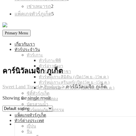
products
2
เช่าเหมารถ
2
products
5
แพ็คเกจทัวร์ภูเก็ต
5
products
Primary Menu
เกี่ยวกับเรา
ทัวร์ประจำวัน
ทัวร์เกาะ
ทัวร์เกาะพีพี
ทัวร์อ่าวพังงา
คาร์นิวัลเมจิก ภูเก็ต
ทัวร์เกาะเฮ/ราชา
ทัวร์หมู่เกาะสิมิลัน (เปิด15พ.ย.-15พ.ค.)
ทัวร์หมู่เกาะสุรินทร์(เปิด15พ.ย.-15พ.ค.)
Sweet Land Travel
>
Products
>
คาร์นิวัลเมจิก ภูเก็ต
ทัวร์เกาะรอก+เกาะห้า(เปิด15พ.ย.-15พ.ค.)
ซิติ้ทัวร์ภูเก็ต
Showing the single result
บัตรชมการแสดง
บัตรสวนน้ำ
ทัวร์ผจญภัย/กิจกรรม
แพ็คเกจทัวร์ภูเก็ต
ทัวร์ต่างประเทศ
ญี่ปุ่น
จีน