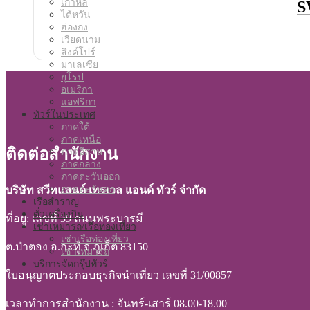
เกาหลี
S
ไต้หวัน
ฮ่องกง
เวียดนาม
สิงค์โปร์
มาเลเซีย
ยุโรป
อเมริกา
แอฟริกา
ทัวร์ในประเทศ
ภาคใต้
ภาคเหนือ
ติดต่อสำนักงาน
ภาคอีสาน
ภาคกลาง
ภาคตะวันออก
ภาคตะวันตก
บริษัท สวีทแลนด์ เทรเวล แอนด์ ทัวร์ จำกัด
เรือสำราญ
ตั๋วเครื่องบิน
ที่อยู่: เลขที่ 39 ถนนพระบารมี
เช่าเหมารถ/เรือท่องเที่ยว
เช่าเรือท่องเที่ยว
ต.ป่าตอง อ.กะทู้ จ.ภูเก็ต 83150
เช่าเหมารถ
บริการจัดกรุ๊ปทัวร์
ใบอนุญาตประกอบธุรกิจนำเที่ยว เลขที่ 31/00857
เวลาทำการสำนักงาน : จันทร์-เสาร์ 08.00-18.00