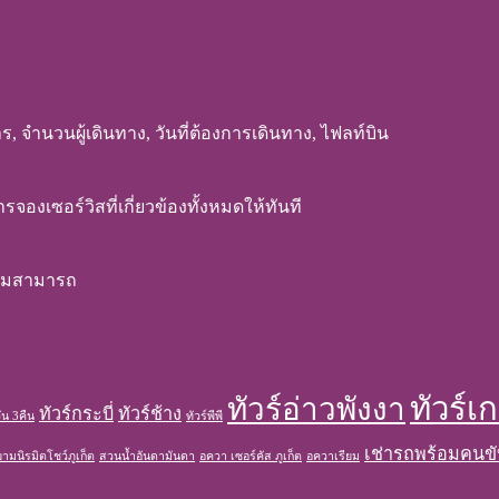
, จำนวนผู้เดินทาง, วันที่ต้องการเดินทาง, ไฟลท์บิน
งเซอร์วิสที่เกี่ยวข้องทั้งหมดให้ทันที
วามสามารถ
ทัวร์เ
ทัวร์อ่าวพังงา
ทัวร์กระบี่
ทัวร์ช้าง
วัน 3คืน
ทัวร์พีพี
เช่ารถพร้อมคนขั
ามนิรมิตโชว์ภูเก็ต
สวนน้ำอันดามันดา
อควา เซอร์คัส ภูเก็ต
อควาเรียม