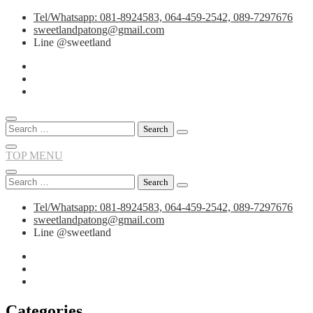
Skip
Tel/Whatsapp: 081-8924583, 064-459-2542, 089-7297676
to
sweetlandpatong@gmail.com
content
Line @sweetland
Search
for:
TOP MENU
Search
for:
Tel/Whatsapp: 081-8924583, 064-459-2542, 089-7297676
sweetlandpatong@gmail.com
Line @sweetland
Categories